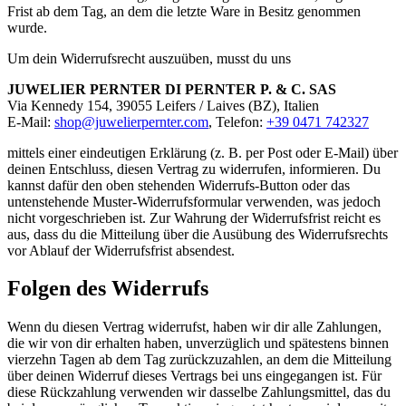
Frist ab dem Tag, an dem die letzte Ware in Besitz genommen
wurde.
Um dein Widerrufsrecht auszuüben, musst du uns
JUWELIER PERNTER DI PERNTER P. & C. SAS
Via Kennedy 154
,
39055
Leifers / Laives
(
BZ
),
Italien
E-Mail:
shop@juwelierpernter.com
, Telefon:
+39 0471 742327
mittels einer eindeutigen Erklärung (z. B. per Post oder E-Mail) über
deinen Entschluss, diesen Vertrag zu widerrufen, informieren. Du
kannst dafür den oben stehenden Widerrufs-Button oder das
untenstehende Muster-Widerrufsformular verwenden, was jedoch
nicht vorgeschrieben ist. Zur Wahrung der Widerrufsfrist reicht es
aus, dass du die Mitteilung über die Ausübung des Widerrufsrechts
vor Ablauf der Widerrufsfrist absendest.
Folgen des Widerrufs
Wenn du diesen Vertrag widerrufst, haben wir dir alle Zahlungen,
die wir von dir erhalten haben, unverzüglich und spätestens binnen
vierzehn Tagen ab dem Tag zurückzuzahlen, an dem die Mitteilung
über deinen Widerruf dieses Vertrags bei uns eingegangen ist. Für
diese Rückzahlung verwenden wir dasselbe Zahlungsmittel, das du