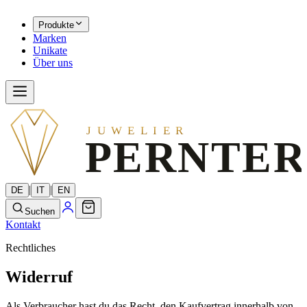
Produkte
Marken
Unikate
Über uns
JUWELIER
PERNTER
|
|
DE
IT
EN
Suchen
Kontakt
Rechtliches
Widerruf
Als Verbraucher hast du das Recht, den Kaufvertrag innerhalb von